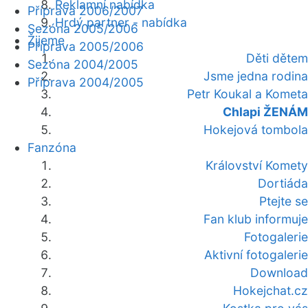
Reklamní nabídka
Příprava 2006/2007
Hrdý partner - nabídka
Sezóna 2005/2006
Žijeme
Příprava 2005/2006
Děti dětem
Sezóna 2004/2005
Jsme jedna rodina
Příprava 2004/2005
Petr Koukal a Kometa
Chlapi ŽENÁM
Hokejová tombola
Fanzóna
Království Komety
Dortiáda
Ptejte se
Fan klub informuje
Fotogalerie
Aktivní fotogalerie
Download
Hokejchat.cz