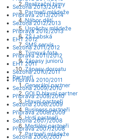
Realizační týmy
Sezóna 2013/2014
Partneři mládeže
Příprava 2013/2014
Nábor dětí
Sezóna 2012/2013
Úspěchy mládeže
Příprava 2012/2013
ZŠ Labská
EHT 2012
SMS servis
Sezóna 2011/2012
Týmová fota
Příprava 2011/2012
Zápasy juniorů
EHT 2011
Zápasy dorostu
Sezóna 2010/2011
Partneři
Příprava 2010/2011
Generální partner
Sezóna 2009/2010
GOLD hlavní partner
Příprava 2009/2010
Hlavní partneři
Sezóna 2008/2009
Business partneři
Příprava 2008/2009
Hrdí partneři
Sezóna 2007/2008
Mediální partneři
Příprava 2007/2008
Partneři mládeže
Sezóna 2006/2007