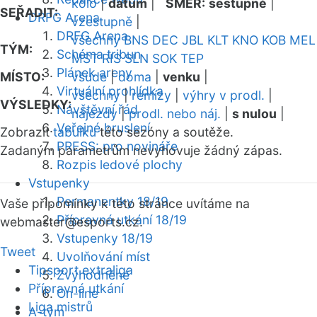
kolo
|
datum
|
SMĚR:
sestupně
|
SEŘADIT:
DRFG Arena
vzestupně
|
DRFG Arena
všechny
BNS
DEC
JBL
KLT
KNO
KOB
MEL
TÝM:
Schéma tribun
MST
RIS
SLN
SOK
TEP
Plánek areny
MÍSTO:
všude
|
doma
|
venku
|
Virtuální prohlídka
všechny
|
remízy
|
výhry v prodl.
|
VÝSLEDKY:
Návštěvní řád
nájezdy
|
prodl. nebo náj.
|
s nulou
|
Veřejné bruslení
Zobrazit
tabulku
této sezóny a soutěže.
PRESS: pro novináře
Zadaným parametrům nevyhovuje žádný zápas.
Rozpis ledové plochy
Vstupenky
Permanentky 18/19
Vaše připomínky k této stránce uvítáme na
Přípravná utkání 18/19
webmaster
@esports.cz.
Vstupenky 18/19
Tweet
Uvolňování míst
Tipsport extraliga
Zvýhodněné
Přípravná utkání
On-line
Liga mistrů
A-tým