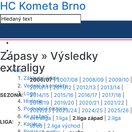
HC Kometa Brno
Zápasy »
Výsledky
extraligy
Klub
Základní údaje
2006/07
|
2007/08
|
2008/09
|
2009/10
|
Vedení a kontakty
2010/11
|
2011/12
|
2012/13
|
2013/14
|
Logo
SEZONA:
2014/15
|
2015/16
|
2016/17
|
2017/18
|
Historie
2018/19
|
2019/20
|
2020/21
|
2021/22
|
Podrobná historie
2022/23
|
2023/24
|
2024/25
|
2025/26
|
Ke stažení
extraliga
|
1.liga
|
2.liga západ
|
2.liga
LIGA:
Kariéra
střed
|
2.liga východ
|
Redakce webu