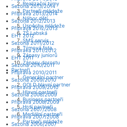
Realizační týmy
Sezóna 2013/2014
Partneři mládeže
Příprava 2013/2014
Nábor dětí
Sezóna 2012/2013
Úspěchy mládeže
Příprava 2012/2013
ZŠ Labská
EHT 2012
SMS servis
Sezóna 2011/2012
Týmová fota
Příprava 2011/2012
Zápasy juniorů
EHT 2011
Zápasy dorostu
Sezóna 2010/2011
Partneři
Příprava 2010/2011
Generální partner
Sezóna 2009/2010
GOLD hlavní partner
Příprava 2009/2010
Hlavní partneři
Sezóna 2008/2009
Business partneři
Příprava 2008/2009
Hrdí partneři
Sezóna 2007/2008
Mediální partneři
Příprava 2007/2008
Partneři mládeže
Sezóna 2006/2007