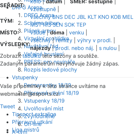
kolo
|
datum
|
SMĚR:
sestupně
|
SEŘADIT:
DRFG Arena
vzestupně
|
DRFG Arena
všechny
BNS
DEC
JBL
KLT
KNO
KOB
MEL
TÝM:
Schéma tribun
MST
RIS
SLN
SOK
TEP
Plánek areny
MÍSTO:
všude
|
doma
|
venku
|
Virtuální prohlídka
všechny
|
remízy
|
výhry v prodl.
|
VÝSLEDKY:
Návštěvní řád
nájezdy
|
prodl. nebo náj.
|
s nulou
|
Veřejné bruslení
Zobrazit
tabulku
této sezóny a soutěže.
PRESS: pro novináře
Zadaným parametrům nevyhovuje žádný zápas.
Rozpis ledové plochy
Vstupenky
Permanentky 18/19
Vaše připomínky k této stránce uvítáme na
Přípravná utkání 18/19
webmaster
@esports.cz.
Vstupenky 18/19
Tweet
Uvolňování míst
Tipsport extraliga
Zvýhodněné
Přípravná utkání
On-line
Liga mistrů
A-tým