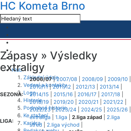
HC Kometa Brno
Zápasy »
Výsledky
extraligy
Klub
Základní údaje
2006/07
|
2007/08
|
2008/09
|
2009/10
|
Vedení a kontakty
2010/11
|
2011/12
|
2012/13
|
2013/14
|
Logo
SEZONA:
2014/15
|
2015/16
|
2016/17
|
2017/18
|
Historie
2018/19
|
2019/20
|
2020/21
|
2021/22
|
Podrobná historie
2022/23
|
2023/24
|
2024/25
|
2025/26
|
Ke stažení
extraliga
|
1.liga
|
2.liga západ
|
2.liga
LIGA:
Kariéra
střed
|
2.liga východ
|
Redakce webu