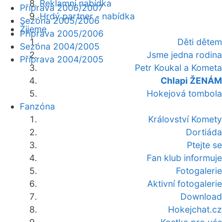
Reklamní nabídka
Příprava 2006/2007
Hrdý partner - nabídka
Sezóna 2005/2006
Žijeme
Příprava 2005/2006
Děti dětem
Sezóna 2004/2005
Jsme jedna rodina
Příprava 2004/2005
Petr Koukal a Kometa
Chlapi ŽENÁM
Hokejová tombola
Fanzóna
Království Komety
Dortiáda
Ptejte se
Fan klub informuje
Fotogalerie
Aktivní fotogalerie
Download
Hokejchat.cz