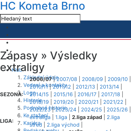
HC Kometa Brno
Zápasy »
Výsledky
extraligy
Klub
Základní údaje
2006/07
|
2007/08
|
2008/09
|
2009/10
|
Vedení a kontakty
2010/11
|
2011/12
|
2012/13
|
2013/14
|
Logo
SEZONA:
2014/15
|
2015/16
|
2016/17
|
2017/18
|
Historie
2018/19
|
2019/20
|
2020/21
|
2021/22
|
Podrobná historie
2022/23
|
2023/24
|
2024/25
|
2025/26
|
Ke stažení
extraliga
|
1.liga
|
2.liga západ
|
2.liga
LIGA:
Kariéra
střed
|
2.liga východ
|
Redakce webu