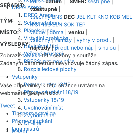
kolo
|
datum
|
SMĚR:
sestupně
|
SEŘADIT:
DRFG Arena
vzestupně
|
DRFG Arena
všechny
BNS
DEC
JBL
KLT
KNO
KOB
MEL
TÝM:
Schéma tribun
MST
RIS
SLN
SOK
TEP
Plánek areny
MÍSTO:
všude
|
doma
|
venku
|
Virtuální prohlídka
všechny
|
remízy
|
výhry v prodl.
|
VÝSLEDKY:
Návštěvní řád
nájezdy
|
prodl. nebo náj.
|
s nulou
|
Veřejné bruslení
Zobrazit
tabulku
této sezóny a soutěže.
PRESS: pro novináře
Zadaným parametrům nevyhovuje žádný zápas.
Rozpis ledové plochy
Vstupenky
Permanentky 18/19
Vaše připomínky k této stránce uvítáme na
Přípravná utkání 18/19
webmaster
@esports.cz.
Vstupenky 18/19
Tweet
Uvolňování míst
Tipsport extraliga
Zvýhodněné
Přípravná utkání
On-line
Liga mistrů
A-tým