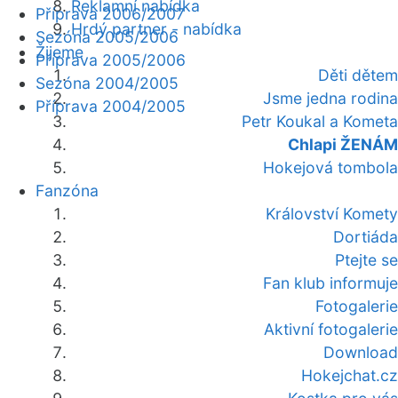
Reklamní nabídka
Příprava 2006/2007
Hrdý partner - nabídka
Sezóna 2005/2006
Žijeme
Příprava 2005/2006
Děti dětem
Sezóna 2004/2005
Jsme jedna rodina
Příprava 2004/2005
Petr Koukal a Kometa
Chlapi ŽENÁM
Hokejová tombola
Fanzóna
Království Komety
Dortiáda
Ptejte se
Fan klub informuje
Fotogalerie
Aktivní fotogalerie
Download
Hokejchat.cz