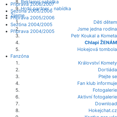
Reklamní nabídka
Příprava 2006/2007
Hrdý partner - nabídka
Sezóna 2005/2006
Žijeme
Příprava 2005/2006
Děti dětem
Sezóna 2004/2005
Jsme jedna rodina
Příprava 2004/2005
Petr Koukal a Kometa
Chlapi ŽENÁM
Hokejová tombola
Fanzóna
Království Komety
Dortiáda
Ptejte se
Fan klub informuje
Fotogalerie
Aktivní fotogalerie
Download
Hokejchat.cz