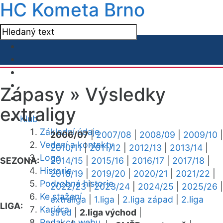
HC Kometa Brno
Zápasy »
Výsledky
extraligy
Klub
Základní údaje
2006/07
|
2007/08
|
2008/09
|
2009/10
|
Vedení a kontakty
2010/11
|
2011/12
|
2012/13
|
2013/14
|
Logo
SEZONA:
2014/15
|
2015/16
|
2016/17
|
2017/18
|
Historie
2018/19
|
2019/20
|
2020/21
|
2021/22
|
Podrobná historie
2022/23
|
2023/24
|
2024/25
|
2025/26
|
Ke stažení
extraliga
|
1.liga
|
2.liga západ
|
2.liga
LIGA:
Kariéra
střed
|
2.liga východ
|
Redakce webu