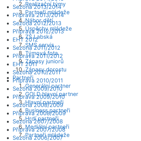
Realizační týmy
Sezóna 2013/2014
Partneři mládeže
Příprava 2013/2014
Nábor dětí
Sezóna 2012/2013
Úspěchy mládeže
Příprava 2012/2013
ZŠ Labská
EHT 2012
SMS servis
Sezóna 2011/2012
Týmová fota
Příprava 2011/2012
Zápasy juniorů
EHT 2011
Zápasy dorostu
Sezóna 2010/2011
Partneři
Příprava 2010/2011
Generální partner
Sezóna 2009/2010
GOLD hlavní partner
Příprava 2009/2010
Hlavní partneři
Sezóna 2008/2009
Business partneři
Příprava 2008/2009
Hrdí partneři
Sezóna 2007/2008
Mediální partneři
Příprava 2007/2008
Partneři mládeže
Sezóna 2006/2007