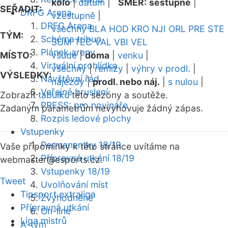
kolo
|
datum
|
SMĚR:
sestupně
|
SEŘADIT:
DRFG Arena
vzestupně
|
DRFG Arena
všechny
BLA
HOD
KRO
NJI
ORL
PRE
STE
TÝM:
Schéma tribun
SUM
TEC
VAL
VBI
VEL
Plánek areny
MÍSTO:
všude
|
doma
|
venku
|
Virtuální prohlídka
všechny
|
remízy
|
výhry v prodl.
|
VÝSLEDKY:
Návštěvní řád
nájezdy
|
prodl. nebo náj.
|
s nulou
|
Veřejné bruslení
Zobrazit
tabulku
této sezóny a soutěže.
PRESS: pro novináře
Zadaným parametrům nevyhovuje žádný zápas.
Rozpis ledové plochy
Vstupenky
Permanentky 18/19
Vaše připomínky k této stránce uvítáme na
Přípravná utkání 18/19
webmaster
@esports.cz.
Vstupenky 18/19
Tweet
Uvolňování míst
Tipsport extraliga
Zvýhodněné
Přípravná utkání
On-line
Liga mistrů
A-tým