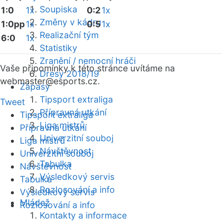
Soupiska
1:0
1x
0:2
1x
Změny v kádru
1:0pp
1x
0:5
1x
Realizační tým
6:0
1x
Statistiky
Zranění / nemocní hráči
Vaše připomínky k této stránce uvítáme na
Dresy 2018/19
webmaster
@esports.cz.
Zápasy
Tipsport extraliga
Tweet
Přípravná utkání
Tipsport extraliga
Liga mistrů
Přípravná utkání
Univerzitní souboj
Liga mistrů
Návštěvnost
Univerzitní souboj
Tabulka
Návštěvnost
Výsledkový servis
Tabulka
Rozlosování a info
Výsledkový servis
Mládež
Rozlosování a info
Kontakty a informace