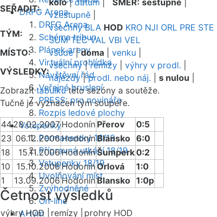
kolo
|
datum
|
SMĚR:
sestupně
|
SEŘADIT:
DRFG Arena
vzestupně
|
DRFG Arena
všechny
BLA
HOD
KRO
NJI
ORL
PRE
STE
TÝM:
Schéma tribun
SUM
TEC
VAL
VBI
VEL
Plánek areny
MÍSTO:
všude
|
doma
|
venku
|
Virtuální prohlídka
všechny
|
remízy
|
výhry v prodl.
|
VÝSLEDKY:
Návštěvní řád
nájezdy
|
prodl. nebo náj.
|
s nulou
|
Veřejné bruslení
Zobrazit
tabulku
této sezóny a soutěže.
PRESS: pro novináře
Tučně je vyznačen tým soupeře.
Rozpis ledové plochy
44
28.02.2007
Hodonín
Přerov
0:5
Vstupenky
Permanentky 18/19
23
06.12.2006
Hodonín
Blansko
6:0
Přípravná utkání 18/19
18
15.11.2006
Hodonín
Šumperk
0:2
Vstupenky 18/19
10
15.10.2006
Hodonín
Orlová
1:0
Uvolňování míst
1
13.09.2006
Hodonín
Blansko
1:0p
Zvýhodněné
Četnost výsledků
On-line
výhry HOD |
remízy |
prohry HOD
A-tým