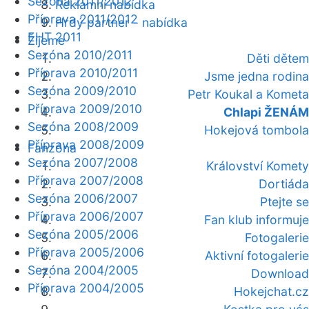
Sezóna 2011/2012
Reklamní nabídka
Příprava 2011/2012
Hrdý partner - nabídka
EHT 2011
Žijeme
Sezóna 2010/2011
Děti dětem
Příprava 2010/2011
Jsme jedna rodina
Sezóna 2009/2010
Petr Koukal a Kometa
Příprava 2009/2010
Chlapi ŽENÁM
Sezóna 2008/2009
Hokejová tombola
Příprava 2008/2009
Fanzóna
Sezóna 2007/2008
Království Komety
Příprava 2007/2008
Dortiáda
Sezóna 2006/2007
Ptejte se
Příprava 2006/2007
Fan klub informuje
Sezóna 2005/2006
Fotogalerie
Příprava 2005/2006
Aktivní fotogalerie
Sezóna 2004/2005
Download
Příprava 2004/2005
Hokejchat.cz