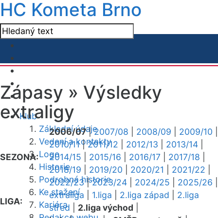
HC Kometa Brno
Zápasy »
Výsledky
extraligy
Klub
Základní údaje
2006/07
|
2007/08
|
2008/09
|
2009/10
|
Vedení a kontakty
2010/11
|
2011/12
|
2012/13
|
2013/14
|
Logo
SEZONA:
2014/15
|
2015/16
|
2016/17
|
2017/18
|
Historie
2018/19
|
2019/20
|
2020/21
|
2021/22
|
Podrobná historie
2022/23
|
2023/24
|
2024/25
|
2025/26
|
Ke stažení
extraliga
|
1.liga
|
2.liga západ
|
2.liga
LIGA:
Kariéra
střed
|
2.liga východ
|
Redakce webu