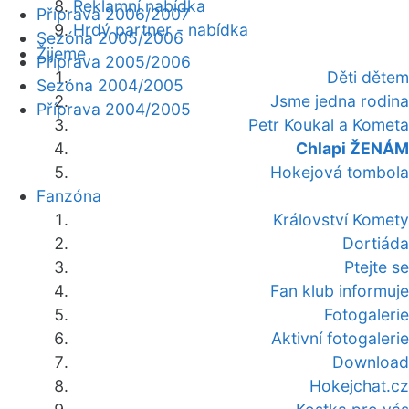
Reklamní nabídka
Příprava 2006/2007
Hrdý partner - nabídka
Sezóna 2005/2006
Žijeme
Příprava 2005/2006
Děti dětem
Sezóna 2004/2005
Jsme jedna rodina
Příprava 2004/2005
Petr Koukal a Kometa
Chlapi ŽENÁM
Hokejová tombola
Fanzóna
Království Komety
Dortiáda
Ptejte se
Fan klub informuje
Fotogalerie
Aktivní fotogalerie
Download
Hokejchat.cz