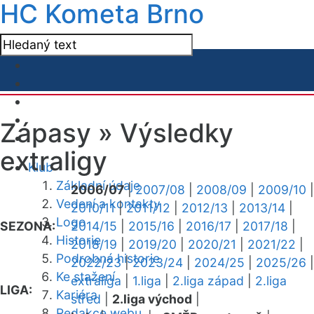
HC Kometa Brno
Zápasy »
Výsledky
extraligy
Klub
Základní údaje
2006/07
|
2007/08
|
2008/09
|
2009/10
|
Vedení a kontakty
2010/11
|
2011/12
|
2012/13
|
2013/14
|
Logo
SEZONA:
2014/15
|
2015/16
|
2016/17
|
2017/18
|
Historie
2018/19
|
2019/20
|
2020/21
|
2021/22
|
Podrobná historie
2022/23
|
2023/24
|
2024/25
|
2025/26
|
Ke stažení
extraliga
|
1.liga
|
2.liga západ
|
2.liga
LIGA:
Kariéra
střed
|
2.liga východ
|
Redakce webu