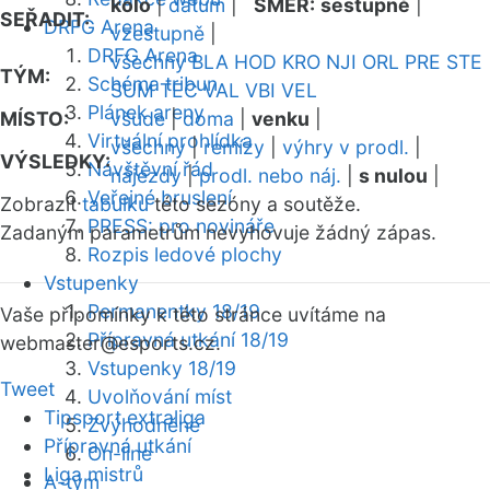
kolo
|
datum
|
SMĚR:
sestupně
|
SEŘADIT:
DRFG Arena
vzestupně
|
DRFG Arena
všechny
BLA
HOD
KRO
NJI
ORL
PRE
STE
TÝM:
Schéma tribun
SUM
TEC
VAL
VBI
VEL
Plánek areny
MÍSTO:
všude
|
doma
|
venku
|
Virtuální prohlídka
všechny
|
remízy
|
výhry v prodl.
|
VÝSLEDKY:
Návštěvní řád
nájezdy
|
prodl. nebo náj.
|
s nulou
|
Veřejné bruslení
Zobrazit
tabulku
této sezóny a soutěže.
PRESS: pro novináře
Zadaným parametrům nevyhovuje žádný zápas.
Rozpis ledové plochy
Vstupenky
Permanentky 18/19
Vaše připomínky k této stránce uvítáme na
Přípravná utkání 18/19
webmaster
@esports.cz.
Vstupenky 18/19
Tweet
Uvolňování míst
Tipsport extraliga
Zvýhodněné
Přípravná utkání
On-line
Liga mistrů
A-tým