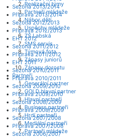
Realizační týmy
Sezóna 2013/2014
Partneři mládeže
Příprava 2013/2014
Nábor dětí
Sezóna 2012/2013
Úspěchy mládeže
Příprava 2012/2013
ZŠ Labská
EHT 2012
SMS servis
Sezóna 2011/2012
Týmová fota
Příprava 2011/2012
Zápasy juniorů
EHT 2011
Zápasy dorostu
Sezóna 2010/2011
Partneři
Příprava 2010/2011
Generální partner
Sezóna 2009/2010
GOLD hlavní partner
Příprava 2009/2010
Hlavní partneři
Sezóna 2008/2009
Business partneři
Příprava 2008/2009
Hrdí partneři
Sezóna 2007/2008
Mediální partneři
Příprava 2007/2008
Partneři mládeže
Sezóna 2006/2007