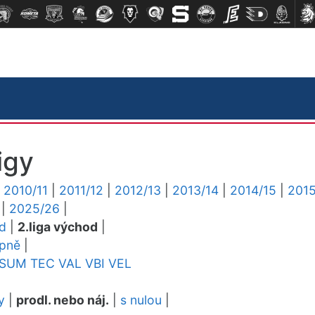
igy
|
2010/11
|
2011/12
|
2012/13
|
2013/14
|
2014/15
|
2015
|
2025/26
|
ed
|
2.liga východ
|
upně
|
SUM
TEC
VAL
VBI
VEL
y
|
prodl. nebo náj.
|
s nulou
|