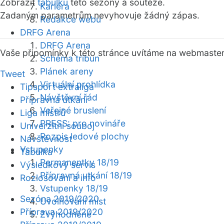
Zobrazit
tabulku
této sezóny a soutěže.
Kariéra
Zadaným parametrům nevyhovuje žádný zápas.
Redakce webu
DRFG Arena
DRFG Arena
Vaše připomínky k této stránce uvítáme na webmaste
Schéma tribun
Plánek areny
Tweet
Virtuální prohlídka
Tipsport extraliga
Návštěvní řád
Přípravná utkání
Veřejné bruslení
Liga mistrů
PRESS: pro novináře
Univerzitní souboj
Rozpis ledové plochy
Návštěvnost
Vstupenky
Tabulka
Permanentky 18/19
Výsledkový servis
Přípravná utkání 18/19
Rozlosování a info
Vstupenky 18/19
Sezóna 2019/2020
Uvolňování míst
Příprava 2019/2020
Zvýhodněné