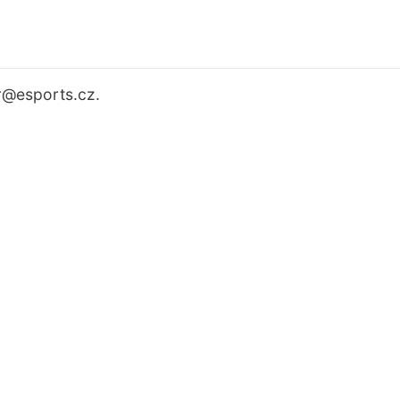
r
@esports.cz.