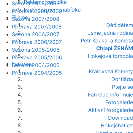
Reklamní nabídka
Sezóna 2008/2009
Hrdý partner - nabídka
Příprava 2008/2009
Žijeme
Sezóna 2007/2008
Děti dětem
Příprava 2007/2008
Jsme jedna rodina
Sezóna 2006/2007
Petr Koukal a Kometa
Příprava 2006/2007
Chlapi ŽENÁM
Sezóna 2005/2006
Hokejová tombola
Příprava 2005/2006
Fanzóna
Sezóna 2004/2005
Království Komety
Příprava 2004/2005
Dortiáda
Ptejte se
Fan klub informuje
Fotogalerie
Aktivní fotogalerie
Download
Hokejchat.cz