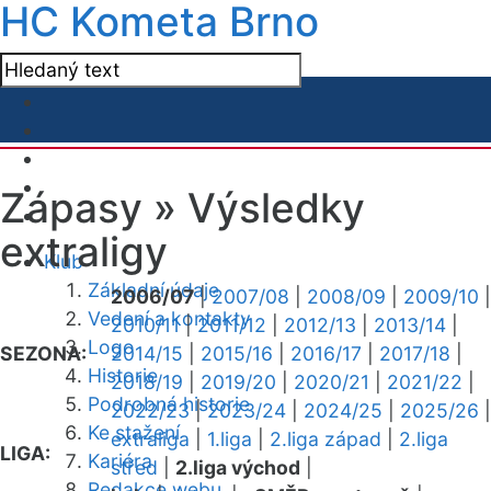
HC Kometa Brno
Zápasy »
Výsledky
extraligy
Klub
Základní údaje
2006/07
|
2007/08
|
2008/09
|
2009/10
|
Vedení a kontakty
2010/11
|
2011/12
|
2012/13
|
2013/14
|
Logo
SEZONA:
2014/15
|
2015/16
|
2016/17
|
2017/18
|
Historie
2018/19
|
2019/20
|
2020/21
|
2021/22
|
Podrobná historie
2022/23
|
2023/24
|
2024/25
|
2025/26
|
Ke stažení
extraliga
|
1.liga
|
2.liga západ
|
2.liga
LIGA:
Kariéra
střed
|
2.liga východ
|
Redakce webu