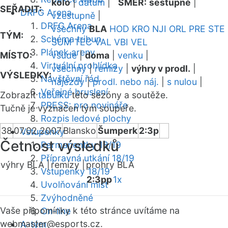
kolo
|
datum
|
SMĚR:
sestupně
|
SEŘADIT:
DRFG Arena
vzestupně
|
DRFG Arena
všechny
BLA
HOD
KRO
NJI
ORL
PRE
STE
TÝM:
Schéma tribun
SUM
TEC
VAL
VBI
VEL
Plánek areny
MÍSTO:
všude
|
doma
|
venku
|
Virtuální prohlídka
všechny
|
remízy
|
výhry v prodl.
|
VÝSLEDKY:
Návštěvní řád
nájezdy
|
prodl. nebo náj.
|
s nulou
|
Veřejné bruslení
Zobrazit
tabulku
této sezóny a soutěže.
PRESS: pro novináře
Tučně je vyznačen tým soupeře.
Rozpis ledové plochy
38
07.02.2007
Blansko
Šumperk
2:3p
Vstupenky
Četnost výsledků
Permanentky 18/19
Přípravná utkání 18/19
výhry BLA |
remízy |
prohry BLA
Vstupenky 18/19
2:3pp
1x
Uvolňování míst
Zvýhodněné
Vaše připomínky k této stránce uvítáme na
On-line
webmaster
@esports.cz.
A-tým