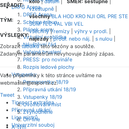
kolo
|
datum
|
SMĚR:
sestupně
|
SEŘADIT:
DRFG Arena
vzestupně
|
DRFG Arena
všechny
BLA
HOD
KRO
NJI
ORL
PRE
STE
TÝM:
Schéma tribun
SUM
TEC
VAL
VBI
VEL
Plánek areny
všechny
|
remízy
|
výhry v prodl.
|
VÝSLEDKY:
Virtuální prohlídka
nájezdy
|
prodl. nebo náj.
|
s nulou
|
Návštěvní řád
Zobrazit
tabulku
této sezóny a soutěže.
Veřejné bruslení
Zadaným parametrům nevyhovuje žádný zápas.
PRESS: pro novináře
Rozpis ledové plochy
Vstupenky
Vaše připomínky k této stránce uvítáme na
Permanentky 18/19
webmaster
@esports.cz.
Přípravná utkání 18/19
Tweet
Vstupenky 18/19
Tipsport extraliga
Uvolňování míst
Přípravná utkání
Zvýhodněné
Liga mistrů
On-line
Univerzitní souboj
A-tým