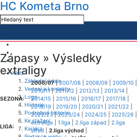
HC Kometa Brno
Zápasy »
Výsledky
extraligy
Klub
Základní údaje
2006/07
|
2007/08
|
2008/09
|
2009/10
|
Vedení a kontakty
2010/11
|
2011/12
|
2012/13
|
2013/14
|
Logo
SEZONA:
2014/15
|
2015/16
|
2016/17
|
2017/18
|
Historie
2018/19
|
2019/20
|
2020/21
|
2021/22
|
Podrobná historie
2022/23
|
2023/24
|
2024/25
|
2025/26
|
Ke stažení
extraliga
|
1.liga
|
2.liga západ
|
2.liga
LIGA:
Kariéra
střed
|
2.liga východ
|
Redakce webu