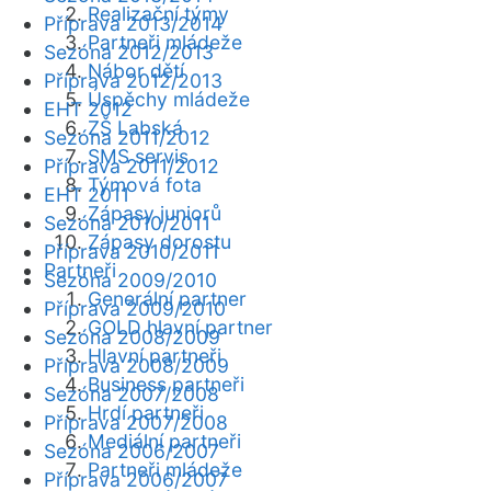
Realizační týmy
Příprava 2013/2014
Partneři mládeže
Sezóna 2012/2013
Nábor dětí
Příprava 2012/2013
Úspěchy mládeže
EHT 2012
ZŠ Labská
Sezóna 2011/2012
SMS servis
Příprava 2011/2012
Týmová fota
EHT 2011
Zápasy juniorů
Sezóna 2010/2011
Zápasy dorostu
Příprava 2010/2011
Partneři
Sezóna 2009/2010
Generální partner
Příprava 2009/2010
GOLD hlavní partner
Sezóna 2008/2009
Hlavní partneři
Příprava 2008/2009
Business partneři
Sezóna 2007/2008
Hrdí partneři
Příprava 2007/2008
Mediální partneři
Sezóna 2006/2007
Partneři mládeže
Příprava 2006/2007