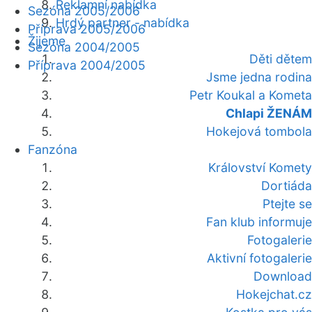
Reklamní nabídka
Sezóna 2005/2006
Hrdý partner - nabídka
Příprava 2005/2006
Žijeme
Sezóna 2004/2005
Děti dětem
Příprava 2004/2005
Jsme jedna rodina
Petr Koukal a Kometa
Chlapi ŽENÁM
Hokejová tombola
Fanzóna
Království Komety
Dortiáda
Ptejte se
Fan klub informuje
Fotogalerie
Aktivní fotogalerie
Download
Hokejchat.cz