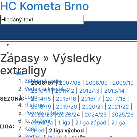
HC Kometa Brno
Zápasy »
Výsledky
extraligy
Klub
Základní údaje
2006/07
|
2007/08
|
2008/09
|
2009/10
|
Vedení a kontakty
2010/11
|
2011/12
|
2012/13
|
2013/14
|
Logo
SEZONA:
2014/15
|
2015/16
|
2016/17
|
2017/18
|
Historie
2018/19
|
2019/20
|
2020/21
|
2021/22
|
Podrobná historie
2022/23
|
2023/24
|
2024/25
|
2025/26
|
Ke stažení
extraliga
|
1.liga
|
2.liga západ
|
2.liga
LIGA:
Kariéra
střed
|
2.liga východ
|
Redakce webu