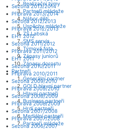
Realizační týmy
Sezóna 2013/2014
Partneři mládeže
Příprava 2013/2014
Nábor dětí
Sezóna 2012/2013
Úspěchy mládeže
Příprava 2012/2013
ZŠ Labská
EHT 2012
SMS servis
Sezóna 2011/2012
Týmová fota
Příprava 2011/2012
Zápasy juniorů
EHT 2011
Zápasy dorostu
Sezóna 2010/2011
Partneři
Příprava 2010/2011
Generální partner
Sezóna 2009/2010
GOLD hlavní partner
Příprava 2009/2010
Hlavní partneři
Sezóna 2008/2009
Business partneři
Příprava 2008/2009
Hrdí partneři
Sezóna 2007/2008
Mediální partneři
Příprava 2007/2008
Partneři mládeže
Sezóna 2006/2007