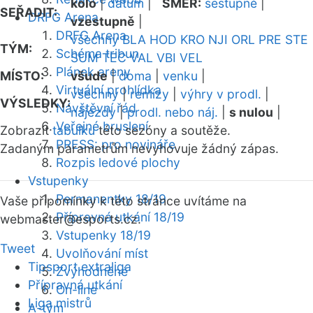
kolo
|
datum
|
SMĚR:
sestupně
|
SEŘADIT:
DRFG Arena
vzestupně
|
DRFG Arena
všechny
BLA
HOD
KRO
NJI
ORL
PRE
STE
TÝM:
Schéma tribun
SUM
TEC
VAL
VBI
VEL
Plánek areny
MÍSTO:
všude
|
doma
|
venku
|
Virtuální prohlídka
všechny
|
remízy
|
výhry v prodl.
|
VÝSLEDKY:
Návštěvní řád
nájezdy
|
prodl. nebo náj.
|
s nulou
|
Veřejné bruslení
Zobrazit
tabulku
této sezóny a soutěže.
PRESS: pro novináře
Zadaným parametrům nevyhovuje žádný zápas.
Rozpis ledové plochy
Vstupenky
Permanentky 18/19
Vaše připomínky k této stránce uvítáme na
Přípravná utkání 18/19
webmaster
@esports.cz.
Vstupenky 18/19
Tweet
Uvolňování míst
Tipsport extraliga
Zvýhodněné
Přípravná utkání
On-line
Liga mistrů
A-tým