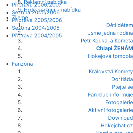
Reklamní nabídka
Příprava 2006/2007
Hrdý partner - nabídka
Sezóna 2005/2006
Žijeme
Příprava 2005/2006
Děti dětem
Sezóna 2004/2005
Jsme jedna rodina
Příprava 2004/2005
Petr Koukal a Kometa
Chlapi ŽENÁM
Hokejová tombola
Fanzóna
Království Komety
Dortiáda
Ptejte se
Fan klub informuje
Fotogalerie
Aktivní fotogalerie
Download
Hokejchat.cz