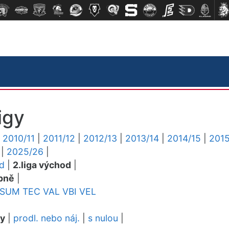
igy
|
2010/11
|
2011/12
|
2012/13
|
2013/14
|
2014/15
|
2015
|
2025/26
|
ed
|
2.liga východ
|
pně
|
SUM
TEC
VAL
VBI
VEL
dy
|
prodl. nebo náj.
|
s nulou
|