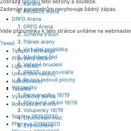
Zobrazit
tabulku
této sezóny a soutěže.
Kariéra
Zadaným parametrům nevyhovuje žádný zápas.
Redakce webu
DRFG Arena
DRFG Arena
Vaše připomínky k této stránce uvítáme na webmaste
Schéma tribun
Plánek areny
Tweet
Virtuální prohlídka
Tipsport extraliga
Návštěvní řád
Přípravná utkání
Veřejné bruslení
Liga mistrů
PRESS: pro novináře
Univerzitní souboj
Rozpis ledové plochy
Návštěvnost
Vstupenky
Tabulka
Permanentky 18/19
Výsledkový servis
Přípravná utkání 18/19
Rozlosování a info
Vstupenky 18/19
Sezóna 2019/2020
Uvolňování míst
Příprava 2019/2020
Zvýhodněné