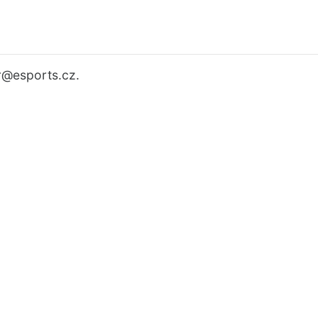
r
@esports.cz.