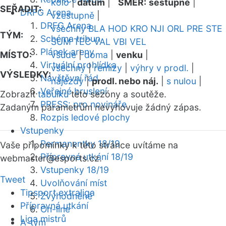
kolo
|
datum
|
SMĚR:
sestupně
|
SEŘADIT:
DRFG Arena
vzestupně
|
DRFG Arena
všechny
BLA
HOD
KRO
NJI
ORL
PRE
STE
TÝM:
Schéma tribun
SUM
TEC
VAL
VBI
VEL
Plánek areny
MÍSTO:
všude
|
doma
|
venku
|
Virtuální prohlídka
všechny
|
remízy
|
výhry v prodl.
|
VÝSLEDKY:
Návštěvní řád
nájezdy
|
prodl. nebo náj.
|
s nulou
|
Veřejné bruslení
Zobrazit
tabulku
této sezóny a soutěže.
PRESS: pro novináře
Zadaným parametrům nevyhovuje žádný zápas.
Rozpis ledové plochy
Vstupenky
Permanentky 18/19
Vaše připomínky k této stránce uvítáme na
Přípravná utkání 18/19
webmaster
@esports.cz.
Vstupenky 18/19
Tweet
Uvolňování míst
Tipsport extraliga
Zvýhodněné
Přípravná utkání
On-line
Liga mistrů
A-tým