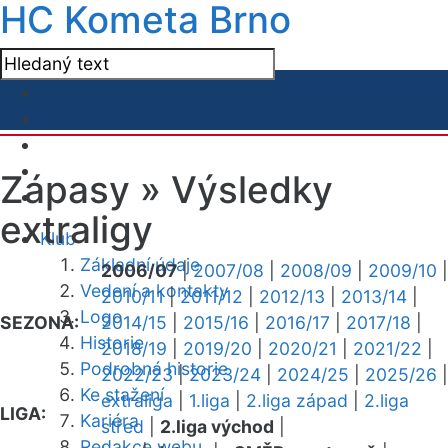
HC Kometa Brno
Zápasy »
Výsledky
extraligy
Klub
Základní údaje
2006/07
|
2007/08
|
2008/09
|
2009/10
|
Vedení a kontakty
2010/11
|
2011/12
|
2012/13
|
2013/14
|
Logo
SEZONA:
2014/15
|
2015/16
|
2016/17
|
2017/18
|
Historie
2018/19
|
2019/20
|
2020/21
|
2021/22
|
Podrobná historie
2022/23
|
2023/24
|
2024/25
|
2025/26
|
Ke stažení
extraliga
|
1.liga
|
2.liga západ
|
2.liga
LIGA:
Kariéra
střed
|
2.liga východ
|
Redakce webu