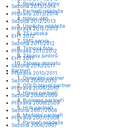
Realizační týmy
Sezóna 2013/2014
Partneři mládeže
Příprava 2013/2014
Nábor dětí
Sezóna 2012/2013
Úspěchy mládeže
Příprava 2012/2013
ZŠ Labská
EHT 2012
SMS servis
Sezóna 2011/2012
Týmová fota
Příprava 2011/2012
Zápasy juniorů
EHT 2011
Zápasy dorostu
Sezóna 2010/2011
Partneři
Příprava 2010/2011
Generální partner
Sezóna 2009/2010
GOLD hlavní partner
Příprava 2009/2010
Hlavní partneři
Sezóna 2008/2009
Business partneři
Příprava 2008/2009
Hrdí partneři
Sezóna 2007/2008
Mediální partneři
Příprava 2007/2008
Partneři mládeže
Sezóna 2006/2007