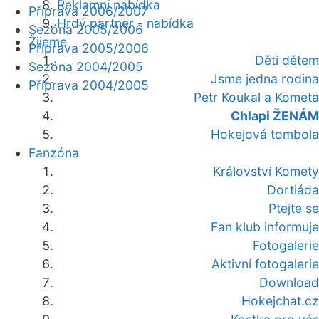
Reklamní nabídka
Příprava 2006/2007
Hrdý partner - nabídka
Sezóna 2005/2006
Žijeme
Příprava 2005/2006
Děti dětem
Sezóna 2004/2005
Jsme jedna rodina
Příprava 2004/2005
Petr Koukal a Kometa
Chlapi ŽENÁM
Hokejová tombola
Fanzóna
Království Komety
Dortiáda
Ptejte se
Fan klub informuje
Fotogalerie
Aktivní fotogalerie
Download
Hokejchat.cz