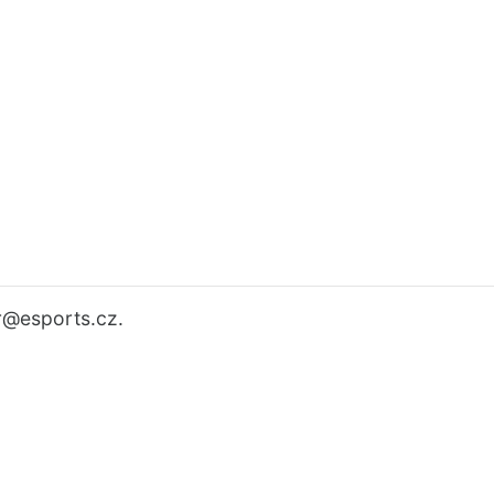
r
@esports.cz.