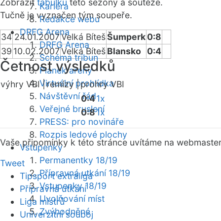
Zobrazit
tabulku
této sezóny a soutěže.
Kariéra
Tučně je vyznačen tým soupeře.
Redakce webu
DRFG Arena
34
24.01.2007
Velká Bíteš
Šumperk
0:8
DRFG Arena
39
10.02.2007
Velká Bíteš
Blansko
0:4
Schéma tribun
Četnost výsledků
Plánek areny
Virtuální prohlídka
výhry VBI |
remízy |
prohry VBI
Návštěvní řád
0:4
1x
Veřejné bruslení
0:8
1x
PRESS: pro novináře
Rozpis ledové plochy
Vaše připomínky k této stránce uvítáme na webmaste
Vstupenky
Permanentky 18/19
Tweet
Přípravná utkání 18/19
Tipsport extraliga
Vstupenky 18/19
Přípravná utkání
Uvolňování míst
Liga mistrů
Zvýhodněné
Univerzitní souboj