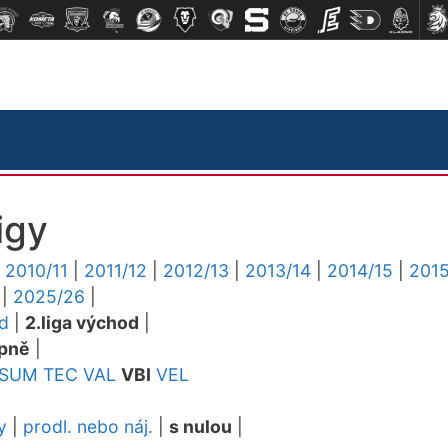
igy
|
2010/11
|
2011/12
|
2012/13
|
2013/14
|
2014/15
|
2015
|
2025/26
|
ed
|
2.liga východ
|
pně
|
SUM
TEC
VAL
VBI
VEL
y
|
prodl. nebo náj.
|
s nulou
|