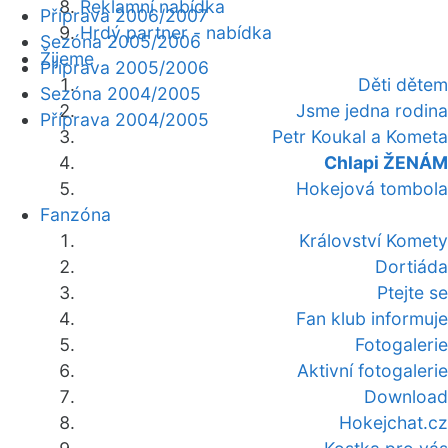
Reklamní nabídka
Příprava 2006/2007
Hrdý partner - nabídka
Sezóna 2005/2006
Žijeme
Příprava 2005/2006
Děti dětem
Sezóna 2004/2005
Jsme jedna rodina
Příprava 2004/2005
Petr Koukal a Kometa
Chlapi ŽENÁM
Hokejová tombola
Fanzóna
Království Komety
Dortiáda
Ptejte se
Fan klub informuje
Fotogalerie
Aktivní fotogalerie
Download
Hokejchat.cz