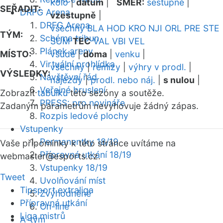
kolo
|
datum
|
SMĚR:
sestupně
|
SEŘADIT:
DRFG Arena
vzestupně
|
DRFG Arena
všechny
BLA
HOD
KRO
NJI
ORL
PRE
STE
TÝM:
Schéma tribun
SUM
TEC
VAL
VBI
VEL
Plánek areny
MÍSTO:
všude
|
doma
|
venku
|
Virtuální prohlídka
všechny
|
remízy
|
výhry v prodl.
|
VÝSLEDKY:
Návštěvní řád
nájezdy
|
prodl. nebo náj.
|
s nulou
|
Veřejné bruslení
Zobrazit
tabulku
této sezóny a soutěže.
PRESS: pro novináře
Zadaným parametrům nevyhovuje žádný zápas.
Rozpis ledové plochy
Vstupenky
Permanentky 18/19
Vaše připomínky k této stránce uvítáme na
Přípravná utkání 18/19
webmaster
@esports.cz.
Vstupenky 18/19
Tweet
Uvolňování míst
Tipsport extraliga
Zvýhodněné
Přípravná utkání
On-line
Liga mistrů
A-tým