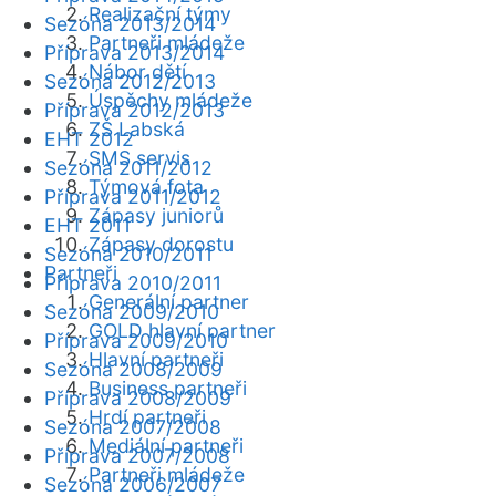
Realizační týmy
Sezóna 2013/2014
Partneři mládeže
Příprava 2013/2014
Nábor dětí
Sezóna 2012/2013
Úspěchy mládeže
Příprava 2012/2013
ZŠ Labská
EHT 2012
SMS servis
Sezóna 2011/2012
Týmová fota
Příprava 2011/2012
Zápasy juniorů
EHT 2011
Zápasy dorostu
Sezóna 2010/2011
Partneři
Příprava 2010/2011
Generální partner
Sezóna 2009/2010
GOLD hlavní partner
Příprava 2009/2010
Hlavní partneři
Sezóna 2008/2009
Business partneři
Příprava 2008/2009
Hrdí partneři
Sezóna 2007/2008
Mediální partneři
Příprava 2007/2008
Partneři mládeže
Sezóna 2006/2007