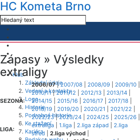
HC Kometa Brno
Zápasy »
Výsledky
extraligy
Klub
Základní údaje
2006/07
|
2007/08
|
2008/09
|
2009/10
|
Vedení a kontakty
2010/11
|
2011/12
|
2012/13
|
2013/14
|
Logo
SEZONA:
2014/15
|
2015/16
|
2016/17
|
2017/18
|
Historie
2018/19
|
2019/20
|
2020/21
|
2021/22
|
Podrobná historie
2022/23
|
2023/24
|
2024/25
|
2025/26
|
Ke stažení
extraliga
|
1.liga
|
2.liga západ
|
2.liga
LIGA:
Kariéra
střed
|
2.liga východ
|
Redakce webu