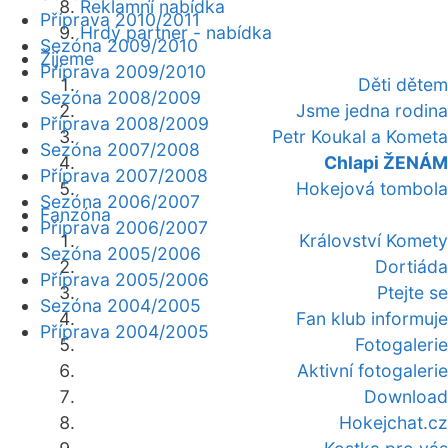
Reklamní nabídka
Příprava 2010/2011
Hrdý partner - nabídka
Sezóna 2009/2010
Žijeme
Příprava 2009/2010
Děti dětem
Sezóna 2008/2009
Jsme jedna rodina
Příprava 2008/2009
Petr Koukal a Kometa
Sezóna 2007/2008
Chlapi ŽENÁM
Příprava 2007/2008
Hokejová tombola
Sezóna 2006/2007
Fanzóna
Příprava 2006/2007
Království Komety
Sezóna 2005/2006
Dortiáda
Příprava 2005/2006
Ptejte se
Sezóna 2004/2005
Fan klub informuje
Příprava 2004/2005
Fotogalerie
Aktivní fotogalerie
Download
Hokejchat.cz