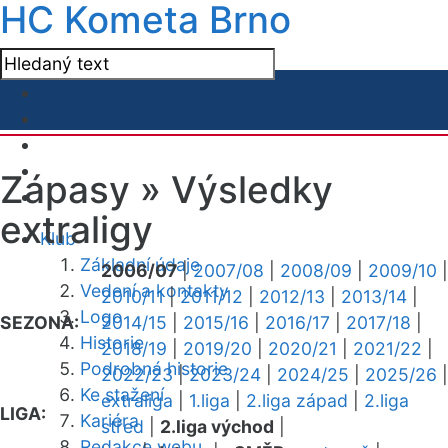
HC Kometa Brno
Zápasy »
Výsledky
extraligy
Klub
Základní údaje
2006/07
|
2007/08
|
2008/09
|
2009/10
|
Vedení a kontakty
2010/11
|
2011/12
|
2012/13
|
2013/14
|
Logo
SEZONA:
2014/15
|
2015/16
|
2016/17
|
2017/18
|
Historie
2018/19
|
2019/20
|
2020/21
|
2021/22
|
Podrobná historie
2022/23
|
2023/24
|
2024/25
|
2025/26
|
Ke stažení
extraliga
|
1.liga
|
2.liga západ
|
2.liga
LIGA:
Kariéra
střed
|
2.liga východ
|
Redakce webu