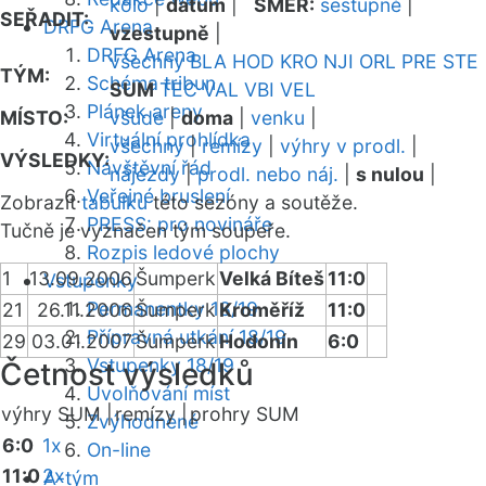
kolo
|
datum
|
SMĚR:
sestupně
|
SEŘADIT:
DRFG Arena
vzestupně
|
DRFG Arena
všechny
BLA
HOD
KRO
NJI
ORL
PRE
STE
TÝM:
Schéma tribun
SUM
TEC
VAL
VBI
VEL
Plánek areny
MÍSTO:
všude
|
doma
|
venku
|
Virtuální prohlídka
všechny
|
remízy
|
výhry v prodl.
|
VÝSLEDKY:
Návštěvní řád
nájezdy
|
prodl. nebo náj.
|
s nulou
|
Veřejné bruslení
Zobrazit
tabulku
této sezóny a soutěže.
PRESS: pro novináře
Tučně je vyznačen tým soupeře.
Rozpis ledové plochy
1
13.09.2006
Šumperk
Velká Bíteš
11:0
Vstupenky
Permanentky 18/19
21
26.11.2006
Šumperk
Kroměříž
11:0
Přípravná utkání 18/19
29
03.01.2007
Šumperk
Hodonín
6:0
Vstupenky 18/19
Četnost výsledků
Uvolňování míst
výhry SUM |
remízy |
prohry SUM
Zvýhodněné
6:0
1x
On-line
11:0
2x
A-tým