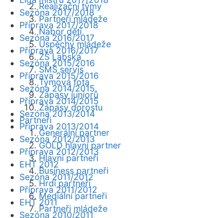
Realizační týmy
Sezóna 2017/2018
Partneři mládeže
Příprava 2017/2018
Nábor dětí
Sezóna 2016/2017
Úspěchy mládeže
Příprava 2016/2017
ZŠ Labská
Sezóna 2015/2016
SMS servis
Příprava 2015/2016
Týmová fota
Sezóna 2014/2015
Zápasy juniorů
Příprava 2014/2015
Zápasy dorostu
Sezóna 2013/2014
Partneři
Příprava 2013/2014
Generální partner
Sezóna 2012/2013
GOLD hlavní partner
Příprava 2012/2013
Hlavní partneři
EHT 2012
Business partneři
Sezóna 2011/2012
Hrdí partneři
Příprava 2011/2012
Mediální partneři
EHT 2011
Partneři mládeže
Sezóna 2010/2011