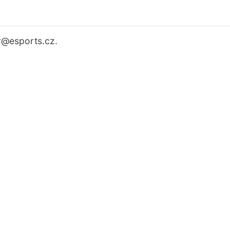
r
@esports.cz.