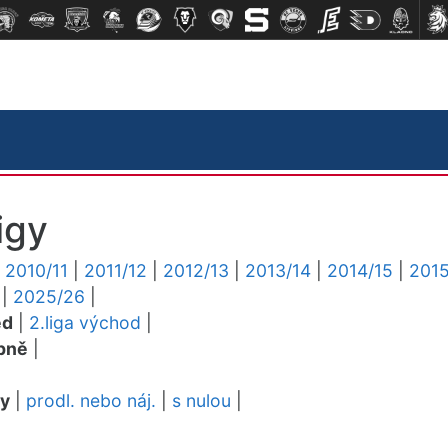
igy
|
2010/11
|
2011/12
|
2012/13
|
2013/14
|
2014/15
|
2015
|
2025/26
|
ed
|
2.liga východ
|
pně
|
dy
|
prodl. nebo náj.
|
s nulou
|