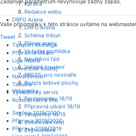
Zadaným parametrům nevyhovuje žádný zápas.
Kariéra
Redakce webu
DRFG Arena
Vaše připomínky k této stránce uvítáme na webmaste
DRFG Arena
Schéma tribun
Tweet
Plánek areny
Tipsport extraliga
Virtuální prohlídka
Přípravná utkání
Návštěvní řád
Liga mistrů
Veřejné bruslení
Univerzitní souboj
PRESS: pro novináře
Návštěvnost
Rozpis ledové plochy
Tabulka
Vstupenky
Výsledkový servis
Permanentky 18/19
Rozlosování a info
Přípravná utkání 18/19
Sezóna 2019/2020
Vstupenky 18/19
Příprava 2019/2020
Uvolňování míst
Příprava 2018/2019
Zvýhodněné