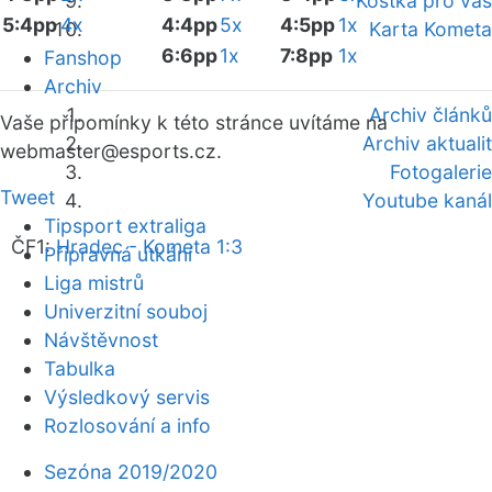
Kostka pro vás
5:4pp
4x
4:4pp
5x
4:5pp
1x
Karta Kometa
6:6pp
1x
7:8pp
1x
Fanshop
Archiv
Archiv článků
Vaše připomínky k této stránce uvítáme na
Archiv aktualit
webmaster
@esports.cz.
Fotogalerie
Tweet
Youtube kanál
Tipsport extraliga
ČF1:
Hradec - Kometa 1:3
Přípravná utkání
Liga mistrů
Univerzitní souboj
Návštěvnost
Tabulka
Výsledkový servis
Rozlosování a info
Sezóna 2019/2020