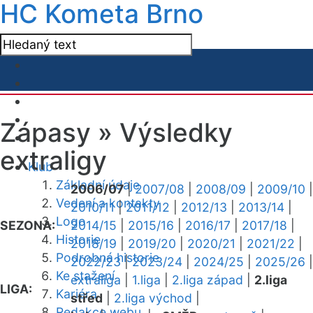
HC Kometa Brno
Zápasy »
Výsledky
extraligy
Klub
Základní údaje
2006/07
|
2007/08
|
2008/09
|
2009/10
|
Vedení a kontakty
2010/11
|
2011/12
|
2012/13
|
2013/14
|
Logo
SEZONA:
2014/15
|
2015/16
|
2016/17
|
2017/18
|
Historie
2018/19
|
2019/20
|
2020/21
|
2021/22
|
Podrobná historie
2022/23
|
2023/24
|
2024/25
|
2025/26
|
Ke stažení
extraliga
|
1.liga
|
2.liga západ
|
2.liga
LIGA:
Kariéra
střed
|
2.liga východ
|
Redakce webu