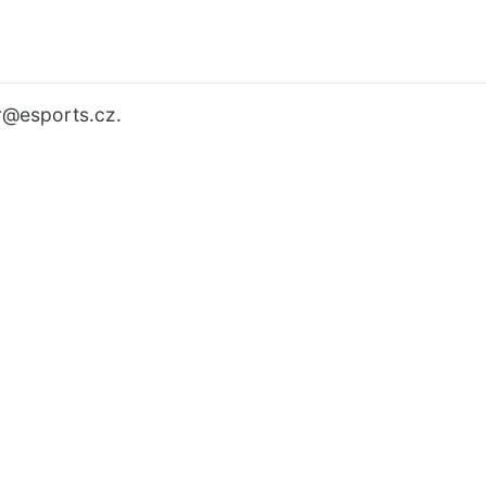
r
@esports.cz.