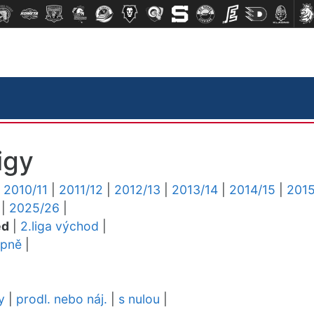
igy
|
2010/11
|
2011/12
|
2012/13
|
2013/14
|
2014/15
|
2015
|
2025/26
|
ed
|
2.liga východ
|
upně
|
y
|
prodl. nebo náj.
|
s nulou
|