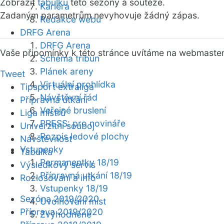
Zobrazit
tabulku
této sezóny a soutěže.
Kariéra
Zadaným parametrům nevyhovuje žádný zápas.
Redakce webu
DRFG Arena
DRFG Arena
Vaše připomínky k této stránce uvítáme na webmaste
Schéma tribun
Plánek areny
Tweet
Virtuální prohlídka
Tipsport extraliga
Návštěvní řád
Přípravná utkání
Veřejné bruslení
Liga mistrů
PRESS: pro novináře
Univerzitní souboj
Rozpis ledové plochy
Návštěvnost
Vstupenky
Tabulka
Permanentky 18/19
Výsledkový servis
Přípravná utkání 18/19
Rozlosování a info
Vstupenky 18/19
Sezóna 2019/2020
Uvolňování míst
Příprava 2019/2020
Zvýhodněné