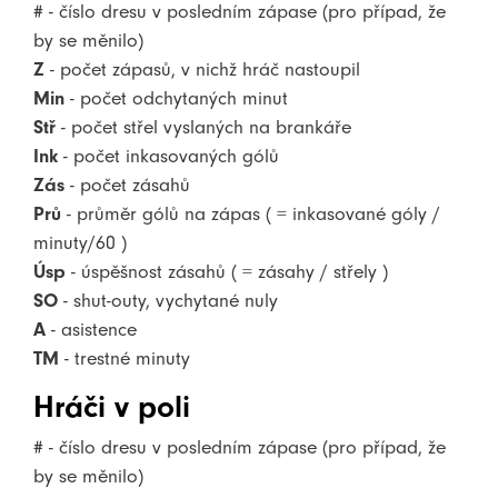
#
- číslo dresu v posledním zápase (pro případ, že
by se měnilo)
Z
- počet zápasů, v nichž hráč nastoupil
Min
- počet odchytaných minut
Stř
- počet střel vyslaných na brankáře
Ink
- počet inkasovaných gólů
Zás
- počet zásahů
Prů
- průměr gólů na zápas ( = inkasované góly /
minuty/60 )
Úsp
- úspěšnost zásahů ( = zásahy / střely )
SO
- shut-outy, vychytané nuly
A
- asistence
TM
- trestné minuty
Hráči v poli
#
- číslo dresu v posledním zápase (pro případ, že
by se měnilo)