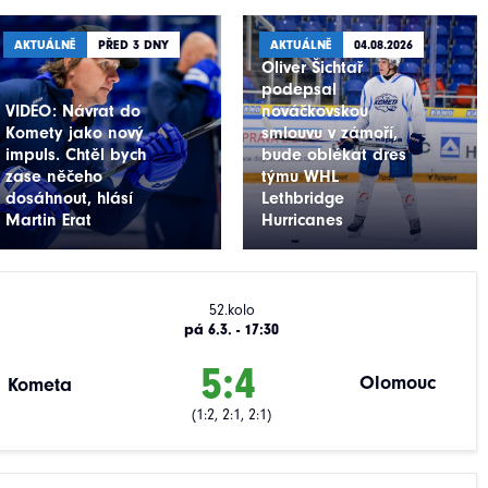
AKTUÁLNĚ
PŘED 3 DNY
AKTUÁLNĚ
04.08.2026
Oliver Šichtař
podepsal
VIDEO: Návrat do
nováčkovskou
Komety jako nový
smlouvu v zámoří,
impuls. Chtěl bych
bude oblékat dres
zase něčeho
týmu WHL
dosáhnout, hlásí
Lethbridge
Martin Erat
Hurricanes
52.kolo
pá 6.3. - 17:30
5:4
Olomouc
Kometa
(1:2, 2:1, 2:1)