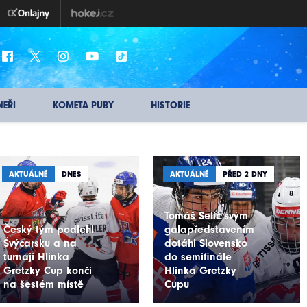
NEŘI
KOMETA PUBY
HISTORIE
AKTUÁLNĚ
DNES
AKTUÁLNĚ
PŘED 2 DNY
Tomáš Selič svým
Český tým podlehl
galapředstavením
Švýcarsku a na
dotáhl Slovensko
turnaji Hlinka
do semifinále
Gretzky Cup končí
Hlinka Gretzky
na šestém místě
Cupu