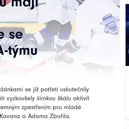
u mají
e se
 A-týmu
ánkami se již potřetí uskutečnily
i vyzkoušely širokou škálu aktivit
Příjemným zpestřením pro mladé
a Kavana a Adama Zbořila.