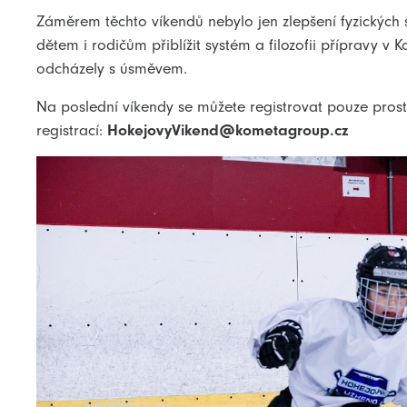
Záměrem těchto víkendů nebylo jen zlepšení fyzických s
dětem i rodičům přiblížit systém a filozofii přípravy v 
odcházely s úsměvem.
Na poslední víkendy se můžete registrovat pouze prost
registrací:
HokejovyVikend@kometagroup.cz