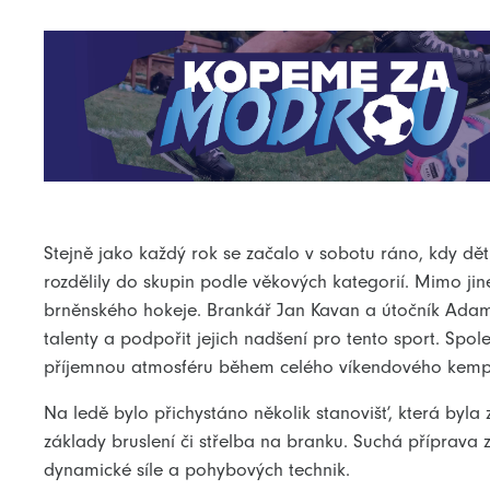
Stejně jako každý rok se začalo v sobotu ráno, kdy děti
rozdělily do skupin podle věkových kategorií. Mimo ji
brněnského hokeje. Brankář Jan Kavan a útočník Adam 
talenty a podpořit jejich nadšení pro tento sport. Spol
příjemnou atmosféru během celého víkendového kemp
Na ledě bylo přichystáno několik stanovišť, která byl
základy bruslení či střelba na branku. Suchá příprava
dynamické síle a pohybových technik.