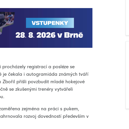
 procházely registrací a posléze se
né je čekala i autogramiáda známých tváří
Zbořil přišli povzbudit mladé hokejové
ečně se zkušenými trenéry vytvářeli
u.
a zaměřena zejména na práci s pukem,
 zahrnovala rozvoj dovedností především v