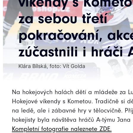
víkendy s Kometo
za sebou třetí
pokračování, akc
zúčastnili i hráči
Klára Bílská, foto: Vít Golda
Na hokejových halách dětí a mládeže za Luž
Hokejové víkendy s Kometou. Tradičně si dět
na ledě, ale i zábavné hry v tělocvičně. 
hokejisty byla návštěva hráčů A-týmu Jan
Kompletní fotografie naleznete ZDE.