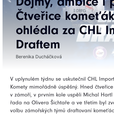
Dojmy, ambice i 
Čtveřice komeťák
ohlédla za CHL I
Draftem
Berenika Ducháčková
V uplynulém týdnu se uskutečnil CHL Import
Komety mimořádně úspěšný. Hned čtveřice m
v zámoří, v prvním kole uspěli Michal Hartl
řada na Olivera Šichtaře a ve třetím byl z
volbu zámořských týmů draftovaní komeťác