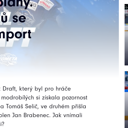
plány.
ů se
mport
 Draft, který byl pro hráče
odrobílých si získala pozornost
 a Tomáš Selič, ve druhém přišla
volen Jan Brabenec. Jak vnímali
i?