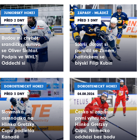
JUNIORSKÝ HOKEJ
ZÁPASY - MLÁDEŽ
PŘED 2 DNY
PŘED 3 DNY
Budou mi chybět
srandičky, usmívá
Starší dorost si
se Oliver Šichtař.
poradil se Zlínem,
Podpis ve WHL?
hattrickem se
Oddechl si
blýskl Filip Kubín
DOROSTENECKÝ HOKEJ
DOROSTENECKÝ HOKEJ
PŘED 3 DNY
04.08.2026
Slovenská
Česko si zapisuje
osmnáctka na
první výhru na
Hlinka Gretzky
Hlinka Gretzky
Cupu podlehla
Cupu, Německo
Kanadě
odchází bez bodu