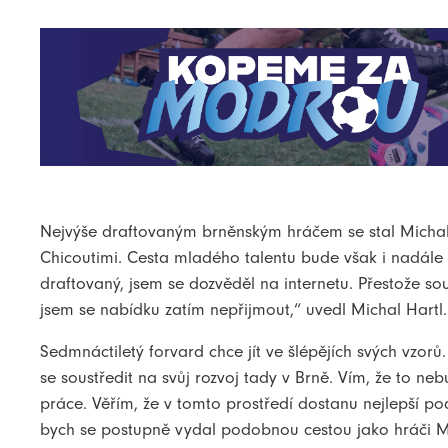
Nejvýše draftovaným brněnským hráčem se stal Michal H
Chicoutimi. Cesta mladého talentu bude však i nadále
draftovaný, jsem se dozvěděl na internetu. Přestože sou
jsem se nabídku zatím nepřijmout,“ uvedl Michal Hartl.
Sedmnáctiletý forvard chce jít ve šlépějích svých vzor
se soustředit na svůj rozvoj tady v Brně. Vím, že to n
práce. Věřím, že v tomto prostředí dostanu nejlepší p
bych se postupně vydal podobnou cestou jako hráči Ma