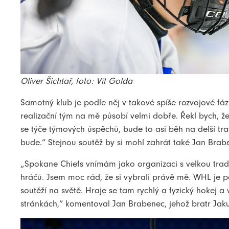
Oliver Šichtař, foto: Vít Golda
Samotný klub je podle něj v takové spíše rozvojové fáz
realizační tým na mě působí velmi dobře. Řekl bych, ž
se týče týmových úspěchů, bude to asi běh na delší trať
bude.“ Stejnou soutěž by si mohl zahrát také Jan Brab
„Spokane Chiefs vnímám jako organizaci s velkou trad
hráčů. Jsem moc rád, že si vybrali právě mě. WHL je p
soutěží na světě. Hraje se tam rychlý a fyzický hokej 
stránkách,“ komentoval Jan Brabenec, jehož bratr Jak