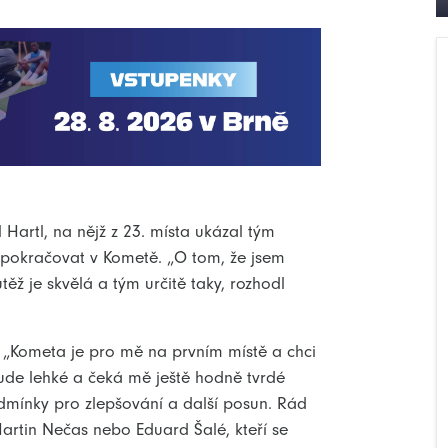
artl, na nějž z 23. místa ukázal tým
 pokračovat v Kometě. „O tom, že jsem
těž je skvělá a tým určitě taky, rozhodl
ů. „Kometa je pro mě na prvním místě a chci
ebude lehké a čeká mě ještě hodně tvrdé
odmínky pro zlepšování a další posun. Rád
rtin Nečas nebo Eduard Šalé, kteří se