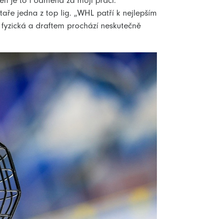
eň je to i odměna za moji práci.“
taře jedna z top lig. „WHL patří k nejlepším
ě fyzická a draftem prochází neskutečně