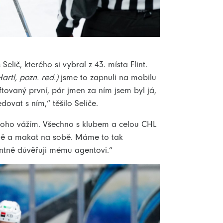
lič, kterého si vybral z 43. místa Flint.
artl, pozn. red.)
jsme to zapnuli na mobilu
aftovaný první, pár jmen za ním jsem byl já,
ovat s ním,“ těšilo Seliče.
i toho vážím. Všechno s klubem a celou CHL
Brně a makat na sobě. Máme to tak
entně důvěřuji mému agentovi.“