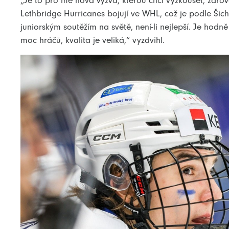
„Je to pro mě nová výzva, kterou chci vyzkoušet, zárov
Lethbridge Hurricanes bojují ve WHL, což je podle Šich
juniorským soutěžím na světě, není-li nejlepší. Je hodn
moc hráčů, kvalita je veliká,“ vyzdvihl.