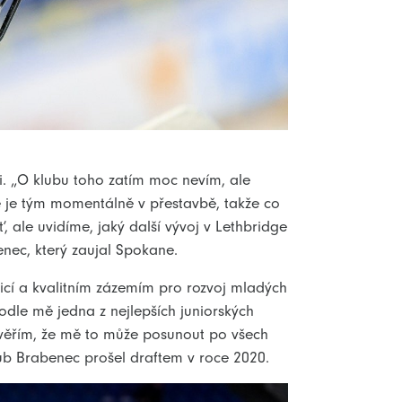
i. „O klubu toho zatím moc nevím, ale
e je tým momentálně v přestavbě, takže co
, ale uvidíme, jaký další vývoj v Lethbridge
enec, který zaujal Spokane.
icí a kvalitním zázemím pro rozvoj mladých
odle mě jedna z nejlepších juniorských
a věřím, že mě to může posunout po všech
ub Brabenec prošel draftem v roce 2020.