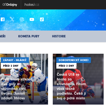
NEŘI
KOMETA PUBY
HISTORIE
ZÁPASY - MLÁDEŽ
DOROSTENECKÝ HOKEJ
PŘED 2 DNY
PŘED 2 DNY
Česká U18 se
Premiérový střelec,
hnala za
dva góly a
srovnáním, Finům
ubráněná třetí
však těsně
třetina. Junioři
podlehla. Čeká ji
zdolali Jihlavu
boj o páté místo