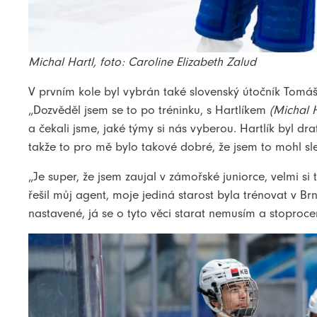
Michal Hartl, foto: Caroline Elizabeth Zalud
V prvním kole byl vybrán také slovenský útočník Tomáš Se
„Dozvěděl jsem se to po tréninku, s Hartlíkem
(Michal H
a čekali jsme, jaké týmy si nás vyberou. Hartlík byl dr
takže to pro mě bylo takové dobré, že jsem to mohl sled
„Je super, že jsem zaujal v zámořské juniorce, velmi s
řešil můj agent, moje jediná starost byla trénovat v 
nastavené, já se o tyto věci starat nemusím a stoproc